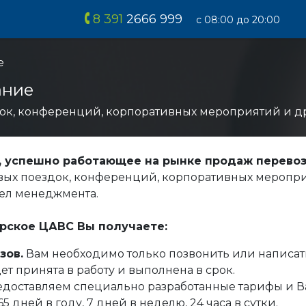
8 391
2666 999
с 08:00 до 20:00
е
ание
док, конференций, корпоративных мероприятий и д
 успешно работающее на рынке продаж перевоз
вых поездок, конференций, корпоративных меропри
ел менеджмента.
рское ЦАВС Вы получаете:
зов.
Вам необходимо только позвонить или написат
ет принята в работу и выполнена в срок.
доставляем специально разработанные тарифы и В
 дней в году, 7 дней в неделю, 24 часа в сутки.