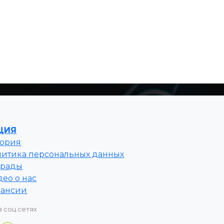
ЦИЯ
тория
литика персональных данных
грады
ео о нас
кансии
в соц.сетях