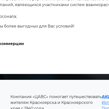
паний, являющихся участниками систем взаиморас
рсонала;
ы более выгодных для Вас условий!
 коммерции
Компания «ЦАВС» помогает путешествовать
АК
жителям Красноярска и Красноярского
Ис
края с 1940 года.
По