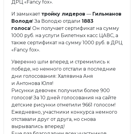
ДРЦ «Fancy fox».
И замыкает
тройку лидеров
—
Гильманов
Володя
! За Володю отдали
1883
голоса
! Он получает сертификат на сумму
1000 руб. на услуги Билетных касс ЦАВС, а
также сертификат на сумму 1000 руб. в ДРЦ
«Fancy fox».
Уверенно шли вперед и стремились к
победе, но немного отстали в последние
дни голосования: Халявина Аня
и Антонова Юля!
Рисунки девочек получили более 900
голосов! За 10 дней голосования на сайте
детские рисунки отметили 9661 голосом!
Ежедневно, участники конкурса немного
отставали друг от друга, но снова
вырывались вперед!
Еще раз благодарим всех участников